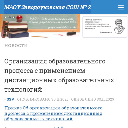
МАОУ Заводоуковская СОШ № 2
Перейти к содержимому
НОВОСТИ
Организация образовательного
процесса с применением
дистанционных образовательных
технологий
-
SSV
· ОПУБЛИКОВАНО
30.11.2025
· ОБНОВЛЕНО
30.11.2025
Приказ Об организации образовательного
процесса с применением дистанционных
образовательных технологий