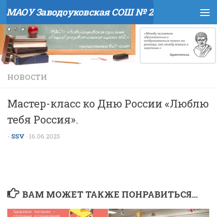
МАОУ Заводоуковская СОШ № 2
Перейти к содержимому
НОВОСТИ
Мастер-класс ко Дню России «Люблю
тебя Россия».
-
SSV
·
16.06.2025
ВАМ МОЖЕТ ТАКЖЕ ПОНРАВИТЬСЯ...