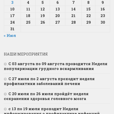
3
4
5
6
7
8
9
10
11
12
13
14
15
16
17
18
19
20
21
22
23
24
25
26
27
28
29
30
31
« Июл
НАШИ МЕРОПРИЯТИЯ
С 03 августа по 09 августа проводится Неделя
популяризации грудного вскармливания
С 27 июля по 2 августа проходит неделя
профилактики заболеваний печени
С 20 июля по 26 июля пройдёт неделя
сохранения здоровья головного мозга
с 13 по 19 июля проходит Неделя
информирования о профилактике инфекций,