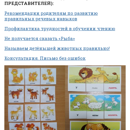
ПРЕДСТАВИТЕЛЕЙ):
Рекомендации родителям по развитию
правильных речевых навыков
Профилактика трудностей в обучении чтению
Не получается сказать «Рыба»
Называем детёнышей животных правильно!
Консультация. Письмо без ошибок