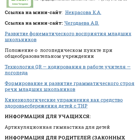
Ссылка на мини-сайт
:
Некрасова К.А.
Ссылка на мини-сайт:
Чегодаева А.В.
Развитие фонематического восприятия младших
школьников
Положение о логопедическом пункте при
общеобразовательном учреждении
Технология QR — кодирования в работе учителя —
логопеда
Формирование и развитие грамматического строя
речи младших школьников
Кинезиологические упражнения как средство
здоровьесбережения детей с ТНР
ИНФОРМАЦИЯ ДЛЯ УЧАЩИХСЯ:
Артикуляционная гимнастика для детей
ИНФОРМАЦИЯ ДЛЯ РОДИТЕЛЕЙ (ЗАКОННЫХ