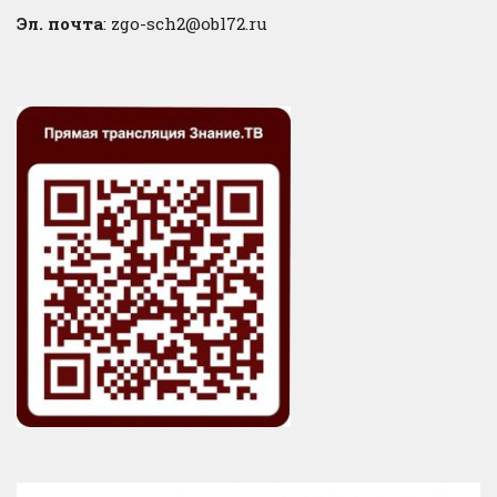
Эл. почта
: zgo-sch2@obl72.ru