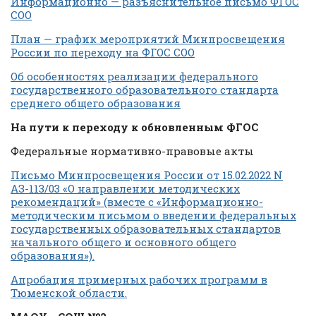
Информационно — разъяснительное письмо ФГОС
СОО
План — график мероприятий Минпросвещения
России по переходу на ФГОС СОО
Об особенностях реализации федерального
государственного образовательного стандарта
среднего общего образования
На пути к переходу к обновленным ФГОС
Федеральные нормативно-правовые акты
Письмо Минпросвещения России от 15.02.2022 N
АЗ-113/03 «О направлении методических
рекомендаций» (вместе с «Информационно-
методическим письмом о введении федеральных
государственных образовательных стандартов
начального общего и основного общего
образования»).
Апробация примерных рабочих программ в
Тюменской области.