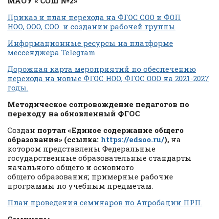
МАОУ « СОШ №2»
Приказ и план перехода на ФГОС СОО и ФОП
НОО, ООО, СОО и создании рабочей группы
Информационные ресурсы на платформе
мессенджера Telegram
Дорожная карта мероприятий по обеспечению
перехода на новые ФГОС НОО, ФГОС ООО на 2021-2027
годы.
Методическое сопровождение педагогов по
переходу на обновленный ФГОС
Создан
портал «Единое содержание общего
образования» (ссылка:
https://edsoo.ru/
),
на
котором представлены Федеральные
государственные образовательные стандарты
начального общего и основного
общего образования; примерные рабочие
программы по учебным предметам.
План проведения семинаров по Апробации ПРП.