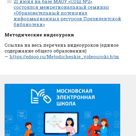
21 июня на базе МАОУ «СОШ №2»
состоялся межрегиональный семинар
«Образовательный потенциал
информационных ресурсов Президентской
библиотеки»
Методические видеоуроки
Ссылка на весь перечень видеоуроков (единое
содержание общего образования)
—
https://edsoo.ru/Metodicheskie_videouroki.htm