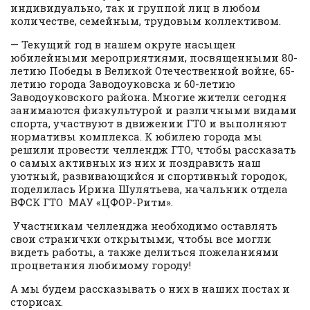
индивидуально, так и группой лиц в любом
количестве, семейным, трудовым коллективом.
— Текущий год в нашем округе насыщен
юбилейными мероприятиями, посвященными 80-
летию Победы в Великой Отечественной войне, 65-
летию города Заводоуковска и 60-летию
Заводоуковского района. Многие жители сегодня
занимаются физкультурой и различными видами
спорта, участвуют в движении ГТО и выполняют
нормативы комплекса. К юбилею города мы
решили провести челлендж ГТО, чтобы рассказать
о самых активных из них и поздравить наш
уютный, развивающийся и спортивный городок,
поделилась Ирина Шулятьева, начальник отдела
ВФСК ГТО МАУ «ЦФОР-Ритм».
Участникам челленджа необходимо оставлять
свои странички открытыми, чтобы все могли
видеть работы, а также делиться пожеланиями
процветания любимому городу!
А мы будем рассказывать о них в наших постах и
сторисах.