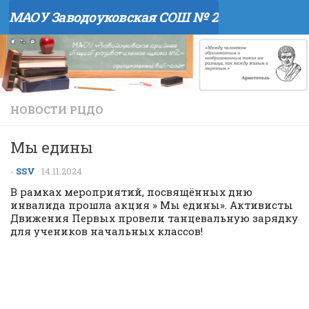
МАОУ Заводоуковская СОШ № 2
Перейти к содержимому
НОВОСТИ РЦДО
Мы едины
-
SSV
·
14.11.2024
В рамках мероприятий, посвящённых дню
инвалида прошла акция » Мы едины». Активисты
Движения Первых провели танцевальную зарядку
для учеников начальных классов!