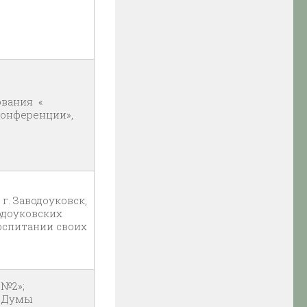
ования «
онференции»,
г. Заводоуковск,
водоуковских
воспитании своих
 №2»;
м Думы