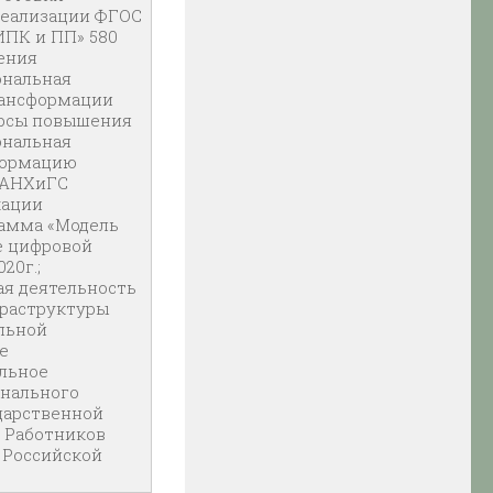
реализации ФГОС
ИПК и ПП» 580
шения
ональная
рансформации
Курсы повышения
ональная
формацию
 РАНХиГС
кации
рамма «Модель
е цифровой
20г.;
я деятельность
фраструктуры
льной
е
льное
нального
дарственной
 Работников
 Российской