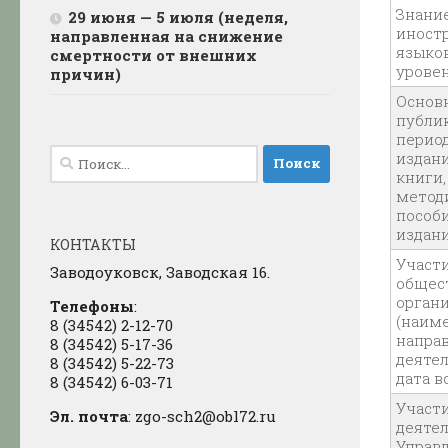
Знани
29 июня — 5 июля (неделя,
иност
направленная на снижение
языко
смертности от внешних
уровен
причин)
Основ
публи
перио
Найти:
издани
книги,
метод
пособи
издани
КОНТАКТЫ
Участи
Заводоуковск, Заводская 16.
общес
органи
Телефоны
:
(наим
8 (34542) 2-12-70
направ
8 (34542) 5-17-36
деяте
8 (34542) 5-22-73
дата в
8 (34542) 6-03-71
Участи
Эл. почта
: zgo-sch2@obl72.ru
деяте
Управ