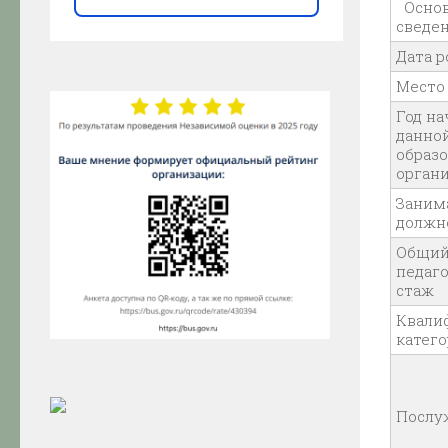
Осно
сведе
Дата 
Место
Год на
данно
образ
орган
Заним
должн
Общий
педаг
стаж
Квали
катег
Послу