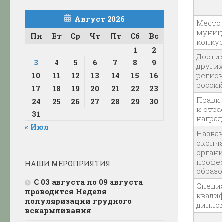
Август 2026
Место
муниц
Пн
Вт
Ср
Чт
Пт
Сб
Вс
конку
1
2
Дости
3
4
5
6
7
8
9
других
регио
10
11
12
13
14
15
16
россий
17
18
19
20
21
22
23
Прави
24
25
26
27
28
29
30
и отр
31
награ
« Июл
Назван
оконч
орган
профе
НАШИ МЕРОПРИЯТИЯ
образ
С 03 августа по 09 августа
Специ
проводится Неделя
квали
популяризации грудного
дипло
вскармливания