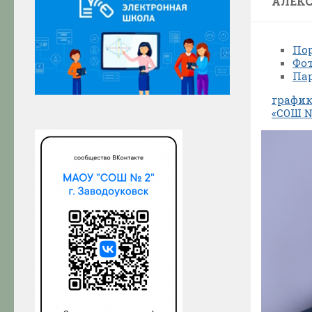
АЛЕК
По
Фот
Пар
график
«СОШ №