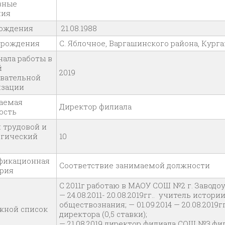
вные
ния
рождения
21.08.1988
 рождения
С. Яблочное, Варгашинского района, Кург
чала работы в
й
2019
овательной
изации
аемая
Директор филиала
ость
 трудовой и
огический
10
фикационная
Соответствие занимаемой должности
ория
С 2011г работаю в МАОУ СОШ №2 г. Заводоу
— 24.08.2011- 20.08.2019гг.. учитель истории
обществознания; — 01.09.2014 — 20.08.2019г
жной список
директора (0,5 ставки);
— 21.08.2019 директор филиала СОШ №3,ф