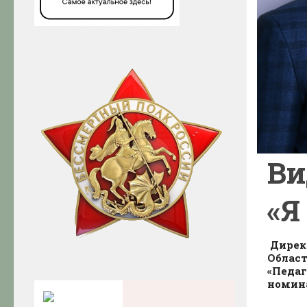
Ви
«Я
Дирек
Област
«Педаг
номина