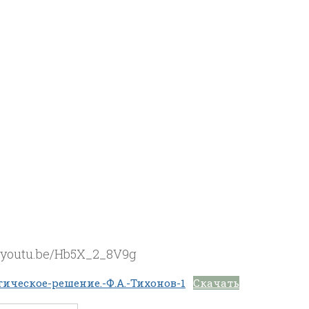
//youtu.be/Hb5X_2_8V9g
гическое-решение.-Ф.А.-Тихонов-1
Скачать