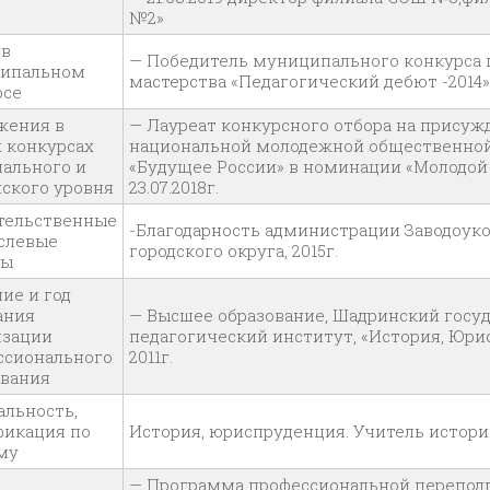
№2»
 в
— Победитель муниципального конкурса 
ипальном
мастерства «Педагогический дебют -2014»
рсе
жения в
— Лауреат конкурсного отбора на присуж
 конкурсах
национальной молодежной общественной
нального и
«Будущее России» в номинации «Молодой 
ского уровня
23.07.2018г.
тельственные
-Благодарность администрации Заводоук
аслевые
городского округа, 2015г.
ды
ие и год
ания
— Высшее образование, Шадринский госу
изации
педагогический институт, «История, Юри
ссионального
2011г.
ования
альность,
фикация по
История, юриспруденция. Учитель истории
му
— Программа профессиональной перепод