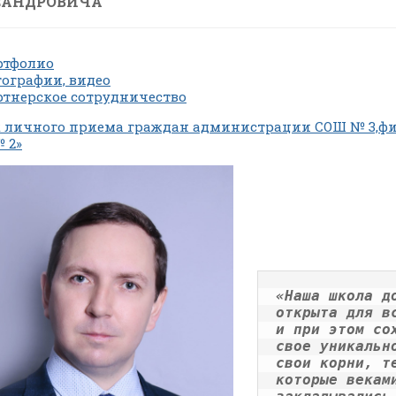
САНДРОВИЧА
ртфолио
ографии, видео
тнерское сотрудничество
 личного приема граждан администрации СОШ № 3,ф
 2»
«Наша школа до
открыта для вс
и при этом сох
свое уникально
свои корни, те
которые веками