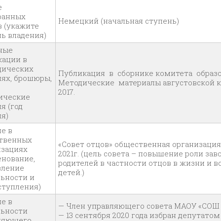
е
ранных
Немецкий (начальная ступень)
в (укажите
ь владения)
ные
кации в
дических
Публикация в сборнике комитета образ
ях, бро­шюры,
Методические материалы августовской к
2017.
ические
я (год
я)
е в
твенных
«Совет отцов» общественная организация 
­зациях
2021г. (цель совета – повышение роли за
енование,
родителей в частности отцов в жизни и 
ле­ние
детей.)
льности и
ступле­ния)
е в
— Член управляющего совета МАОУ «СОШ
льности
— 13 сентября 2020 года избран депутато
­ляющего