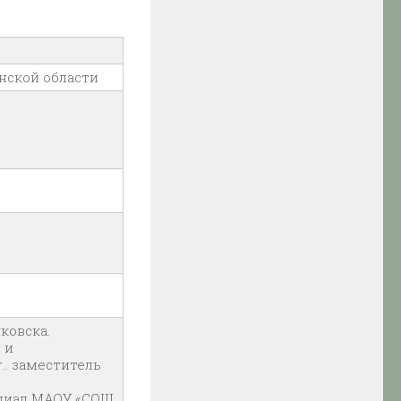
анской области
ковска.
 и
г.. заместитель
илиал МАОУ «СОШ