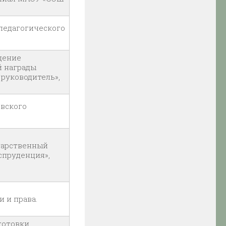
педагогического
дение
 награды
руководитель»,
овского
дарственный
спруденция»,
 и права.
готовки