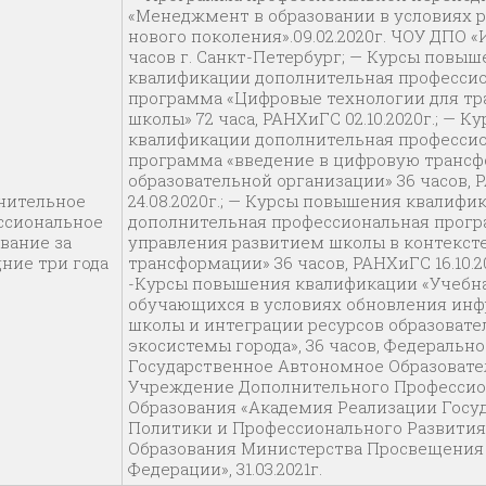
«Менеджмент в образовании в условиях 
нового поколения».09.02.2020г. ЧОУ ДПО «
часов г. Санкт-Петербург; — Курсы повы
квалификации дополнительная професси
программа «Цифровые технологии для т
школы» 72 часа, РАНХиГС 02.10.2020г.; — 
квалификации дополнительная професси
программа «введение в цифровую транс
образовательной организации» 36 часов,
нительное
24.08.2020г.; — Курсы повышения квалифи
сиональ­ное
дополнительная профессиональная прог
вание за
управления развитием школы в контекст
ние три года
трансформации» 36 часов, РАНХиГС 16.10.20
-Курсы повышения квалификации «Учебна
обучающихся в условиях обновления ин
школы и интеграции ресурсов образовате
экосистемы города», 36 часов, Федерально
Государственное Автономное Образовате
Учреждение Дополнительного Профессио
Образования «Академия Реализации Госу
Политики и Профессионального Развития
Образования Министерства Просвещения
Федерации», 31.03.2021г.