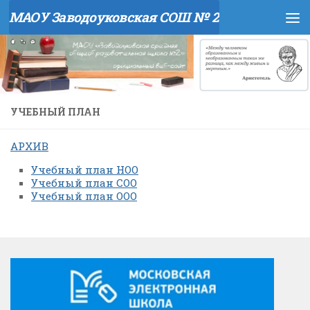
МАОУ Заводоуковская СОШ № 2
Перейти к содержимому
УЧЕБНЫЙ ПЛАН
АРХИВ
Учебный план НОО
Учебный план СОО
Учебный план ООО